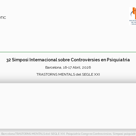
rTIC
32 Simposi Internacional sobre Controvèrsies en Psiquiatria
Barcelona, 16-17 Abril, 2026
TRASTORNS MENTALS del SEGLE XXI
026, Barcelona.TRASTORNS MENTALS del SEGLE XXI. Psiquiatria Congres Controvèrsies, Simposi psiquiatri