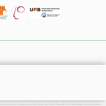
a Controvèrsies. Controvèrsies Barcelona. Abril 2026. Ponents: Ernst Bohlmeijer, Narcís Cardoner,