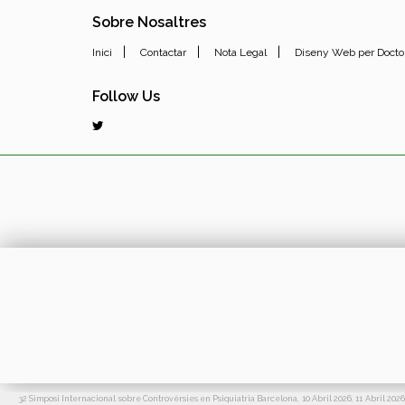
Sobre Nosaltres
|
|
|
Inici
Contactar
Nota Legal
Diseny Web per Docto
Follow Us
32 Simposi Internacional sobre Controvèrsies en Psiquiatria Barcelona, 10 Abril 2026, 11 Abril 2