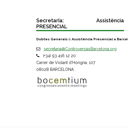
SecretarIa: Assistència
PRESENCIAL
Dubtes Generals
&
Assistència Presencial a Barce
secretaria@ControversiasBarcelona.org
(+34) 93 416 12 20
Carrer de Violant d'Hongria, 107
08028 BARCELONA