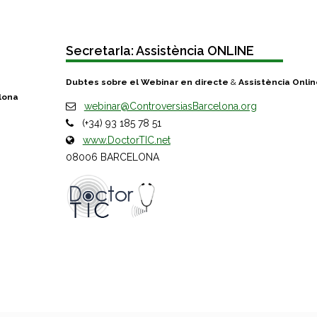
SecretarIa: Assistència ONLINE
Dubtes sobre el Webinar en directe
&
Assistència Onli
lona
webinar@ControversiasBarcelona.org
(+34) 93 185 78 51
www.DoctorTIC.net
08006 BARCELONA