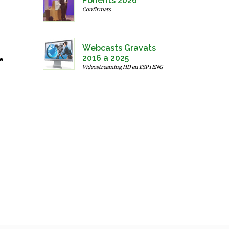
Ponents 2026
Confirmats
Webcasts Gravats
2016 a 2025
ne
Videostreaming HD en ESP i ENG